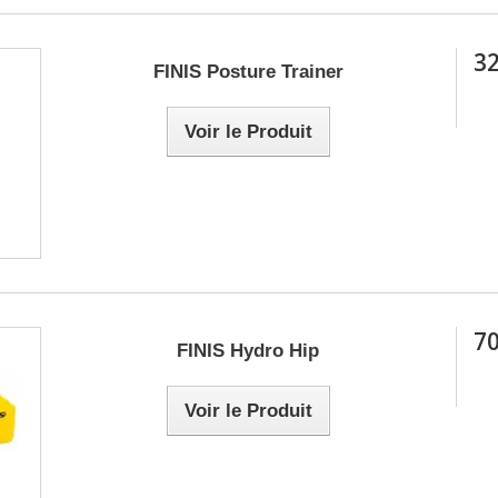
PALMES
LATION / PPG
32
FINIS Posture Trainer
 / MINI PALMES
ETTES
Voir le Produit
BUOY / KICKBOARD
70
FINIS Hydro Hip
Voir le Produit