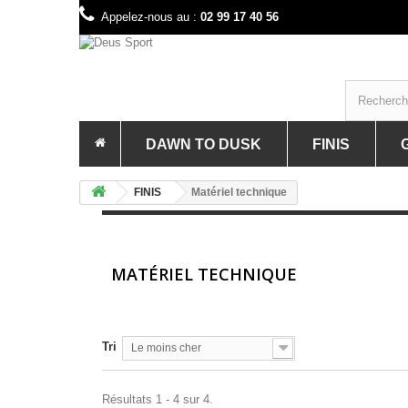
Appelez-nous au :
02 99 17 40 56
DAWN TO DUSK
FINIS
PRÉSENTATION DE LA MARQUE 
PRÉSE
FINIS
Matériel technique
BAGAGERIE GRAVEL & VTT
ACCES
PORTE BIDONS ET BIDON GRAVE
BAGAG
OUTILLAGE GRAVEL & VTT
COMBI
MATÉRIEL TECHNIQUE
ELECT
LUNET
Tri
Le moins cher
MAILL
MATÉR
Résultats 1 - 4 sur 4.