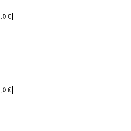
CHAÎNES EBIKE (POUR VÉLOS
ÉLECTRIQUE)
,0 €
ROULEAUX CHAÎNES 50M ET 150M
CHAÎNES 1/2 MAILLONS
Chaînes 1/2 x 1/8
Chaînes 1/2 x 3/32
CONNECTEURS PIN ET OUTILS
PACKAGING
,0 €