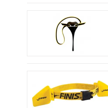
MONO
MUSCU
PALMES
PLAQU
PULL 
TUBAS