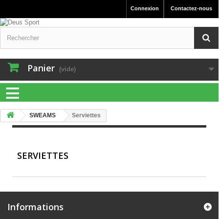
Connexion
Contactez-nous
Panier
(vide)
≡
SWEAMS
Serviettes
SERVIETTES
Informations