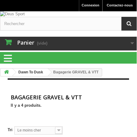
Connexion
Contactez-nous
Panier
(vide)
≡
Dawn To Dusk
Bagagerie GRAVEL & VTT
BAGAGERIE GRAVEL & VTT
Il y a 4 produits.
Tri
Le moins cher