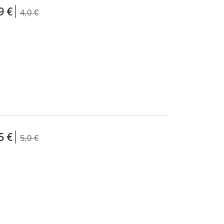
CHAÎNES EBIKE (POUR VÉLOS
9 €
ÉLECTRIQUE)
4,0 €
ROULEAUX CHAÎNES 50M ET 150M
CHAÎNES 1/2 MAILLONS
Chaînes 1/2 x 1/8
Chaînes 1/2 x 3/32
CONNECTEURS PIN ET OUTILS
PACKAGING
5 €
5,0 €