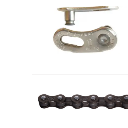
MONO
MUSCU
PALMES
PLAQU
PULL 
TUBAS