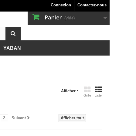
Connexion
Contactez-nous
Panier
(vide)
YABAN
SENTATION DE LA MARQUE XLAB
PRÉSENTATION DE LA MARQUE YABAN
NG, VÉLO
HNOLOGIES
TECHNOLOGIES
ÈMES D'HYDRATATION SOUS SELLE
CHAÎNES 13 VITESSES
TÈMES D'HYDRATATION SUR PROLONGATION
CHAÎNES 12 VITESSES
Afficher :
Grille
Liste
CHETTES EXTENSIBLES RUNNING
AGERIE
CHAÎNES 11 VITESSES
E BIDONS ET BIDONS
CHAÎNES 10 VITESSES
s
FLAGE ET RÉPARATION
2
Suivant
CHAÎNES 9 VITESSES
Afficher tout
ESSOIRES
CHAÎNES 5-6-7-8 VITESSES