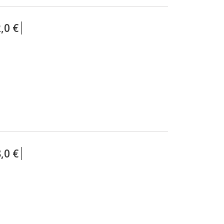
CHAÎNES EBIKE (POUR VÉLOS
ÉLECTRIQUE)
,0 €
ROULEAUX CHAÎNES 50M ET 150M
CHAÎNES 1/2 MAILLONS
Chaînes 1/2 x 1/8
Chaînes 1/2 x 3/32
CONNECTEURS PIN ET OUTILS
PACKAGING
,0 €