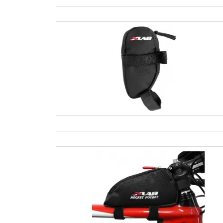
MONO
MUSCU
PALMES
PLAQU
PULL 
TUBAS