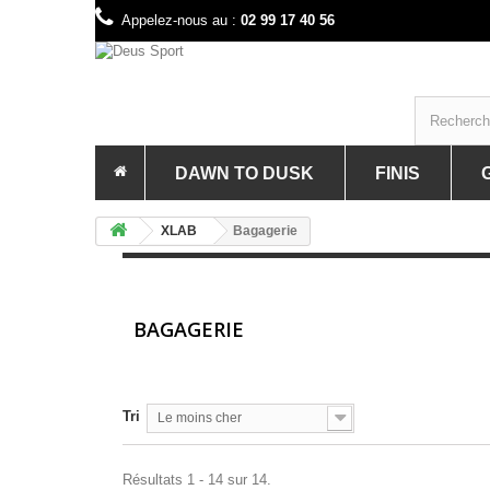
Appelez-nous au :
02 99 17 40 56
DAWN TO DUSK
FINIS
PRÉSENTATION DE LA MARQUE 
PRÉSE
XLAB
Bagagerie
BAGAGERIE GRAVEL & VTT
ACCES
PORTE BIDONS ET BIDON GRAVE
BAGAG
OUTILLAGE GRAVEL & VTT
COMBI
BAGAGERIE
ELECT
LUNET
Tri
Le moins cher
MAILL
MATÉR
Résultats 1 - 14 sur 14.