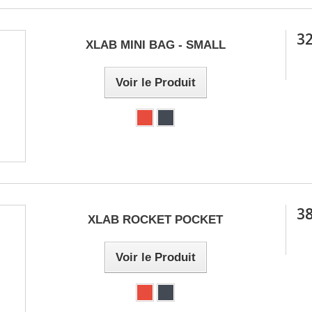
PALMES
LATION / PPG
32
XLAB MINI BAG - SMALL
 / MINI PALMES
ETTES
Voir le Produit
BUOY / KICKBOARD
38
XLAB ROCKET POCKET
Voir le Produit