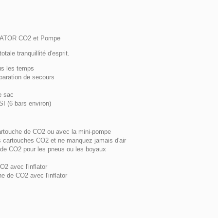
FLATOR CO2 et Pompe
le tranquillité d'esprit.
us les temps
réparation de secours
e sac
SI (6 bars environ)
artouche de CO2 ou avec la mini-pompe
rs cartouches CO2 et ne manquez jamais d'air
t de CO2 pour les pneus ou les boyaux
2 avec l'inflator
 de CO2 avec l'inflator