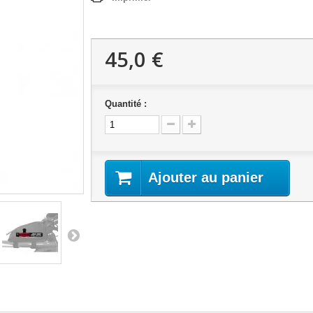
PALMES
LATION / PPG
 / MINI PALMES
45,0 €
ETTES
BUOY / KICKBOARD
Quantité :
Ajouter au panier