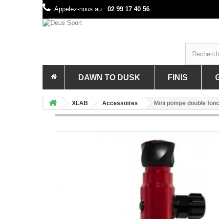
Appelez-nous au :
02 99 17 40 56
DAWN TO DUSK
FINIS
PRÉSENTATION DE LA MARQUE 
PRÉSE
XLAB
Accessoires
Mini pompe double fo
BAGAGERIE GRAVEL & VTT
ACCES
PORTE BIDONS ET BIDON GRAVE
BAGAG
OUTILLAGE GRAVEL & VTT
COMBI
ELECT
LUNET
MAILL
MATÉR