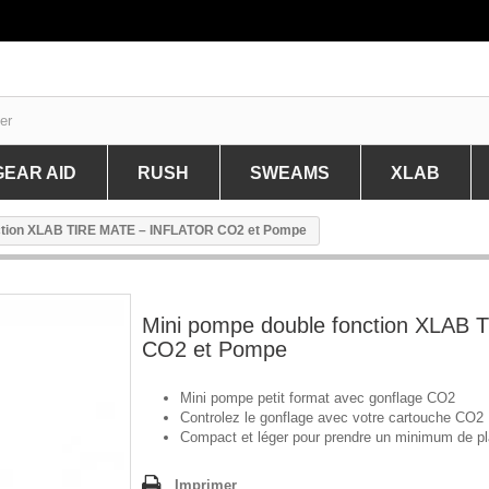
GEAR AID
RUSH
SWEAMS
XLAB
DAWN TO DUSK
NTATION DE LA MARQUE FINIS
PRÉSENTATION DE LA MARQUE GEAR AID
PRÉSENTATION DE LA MARQUE RUSH
BIDONS
PRÉ
nction XLAB TIRE MATE – INFLATOR CO2 et Pompe
SOIRES DIVERS
PRODUITS
CHAUSSETTES & SOCQUETTES RUNNI
BONNETS
TEC
L & VTT
ERIE
LACETS RAPIDES RUNNING
LUNETTES
SYST
Mini pompe double fonction XLAB
NAISONS / JAMMERS
BIDONS
MINI PALMES
SYS
CO2 et Pompe
RONIQUE
PORTE DOSSARD, PORTE BIDONS, PO
MAILLOTS DE BAIN
BAG
Maillots Femmes 1 pièce
TES
TEXTILE TRIATHLON
PORT
Mini pompe petit format avec gonflage CO2
Maillots Femmes 2 pièce
Controlez le gonflage avec votre cartouche CO2
OTS DRAG SUIT
BANDEAU RUNNING
GON
Maillots Homme
Compact et léger pour prendre un minimum de p
IEL TECHNIQUE
ACC
SERVIETTES
Imprimer