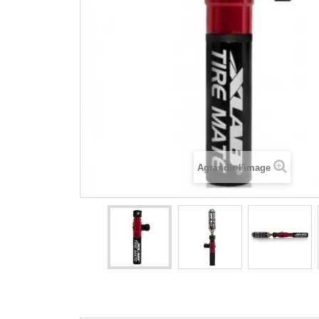
MONO
MUSCU
PALMES
PLAQU
PULL 
TUBAS
Agrandir l'image