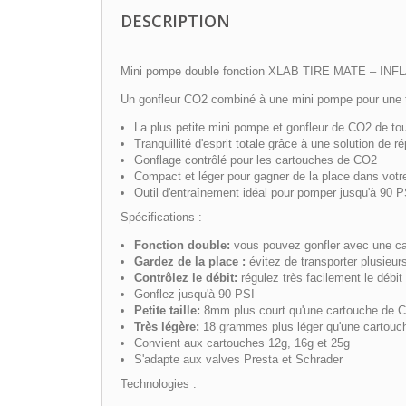
DESCRIPTION
Mini pompe double fonction XLAB TIRE MATE – IN
Un gonfleur CO2 combiné à une mini pompe pour une tota
La plus petite mini pompe et gonfleur de CO2 de to
Tranquillité d'esprit totale grâce à une solution de 
Gonflage contrôlé pour les cartouches de CO2
Compact et léger pour gagner de la place dans votr
Outil d'entraînement idéal pour pomper jusqu'à 90 P
Spécifications :
Fonction double:
vous pouvez gonfler avec une c
Gardez de la place :
évitez de transporter plusieu
Contrôlez le débit:
régulez très facilement le débi
Gonflez jusqu'à 90 PSI
Petite taille:
8mm plus court qu'une cartouche de CO
Très légère:
18 grammes plus léger qu'une cartouche
Convient aux cartouches 12g, 16g et 25g
S'adapte aux valves Presta et Schrader
Technologies :