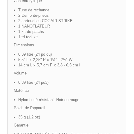
Contenu typique
Tube de rechange
2 Démonte-pneus
2 cartouches CO2 AIR STRIKE
1 NANOFLATEUR
1 kit de patchs
1 tri tool kit
Dimensions
0,39 litre (24 po cu)
5,5" L x 2,25" P x 1½" - 2½" W
14 cm L x 5,7 cm P x 3,8 - 6,5 cm l
Volume
0,39 litre (24 po3)
Matériau
Nylon tissé résistant. Noir ou rouge
Poids de l'appareil
35 g (1,2 oz)
Garantie