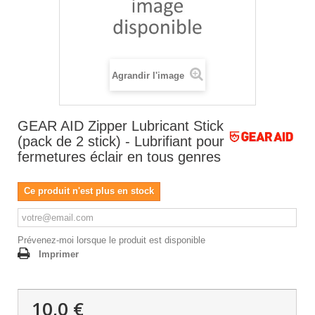
Agrandir l'image
GEAR AID Zipper Lubricant Stick
(pack de 2 stick) - Lubrifiant pour
fermetures éclair en tous genres
Ce produit n'est plus en stock
Prévenez-moi lorsque le produit est disponible
Imprimer
10,0 €