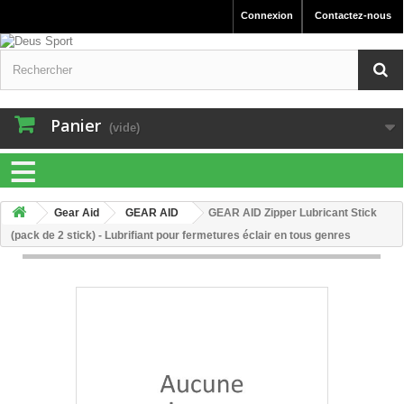
Connexion
Contactez-nous
Panier
(vide)
≡
Gear Aid
GEAR AID
GEAR AID Zipper Lubricant Stick
(pack de 2 stick) - Lubrifiant pour fermetures éclair en tous genres