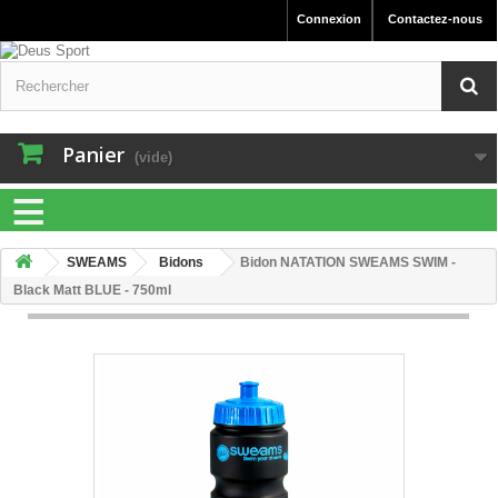
Connexion
Contactez-nous
Panier
(vide)
≡
SWEAMS
Bidons
Bidon NATATION SWEAMS SWIM -
Black Matt BLUE - 750ml