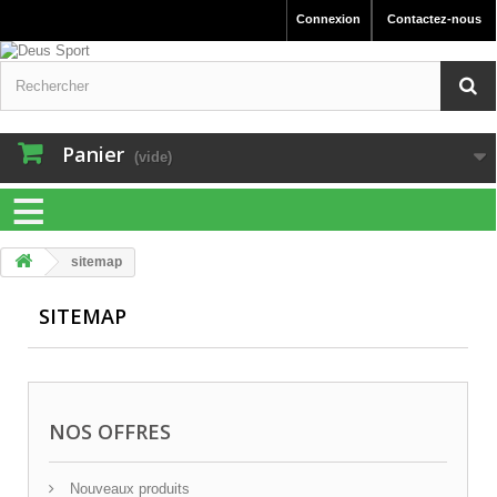
Connexion
Contactez-nous
Panier
(vide)
≡
sitemap
SITEMAP
NOS OFFRES
Nouveaux produits