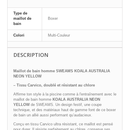
Type de
maillot de
Boxer
bain
Colori
Multi-Couleur
DESCRIPTION
Maillot de bain homme SWEAMS KOALA AUSTRALIA
NEON YELLOW
– Tissu Carvico, doublé et résistant au chlore
Affirme ton style à la piscine comme à l'entraînement avec le
maillot de bain homme
KOALA AUSTRALIA NEON
YELLOW
de SWEAMS. Un design festif, une coupe
technique, et des matériaux haut de gamme font de ce boxer
de bain un allié aussi performant qu’audacieux.
Conçu en tissu Carvico ultra résistant, ce maillot est pensé
pour durer. Il résiste parfaitement au chlore, conserve ses