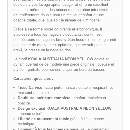
couleurs vives lavage après lavage, et offre un excellent
maintien, même lors des séances de natation intensives. Il
est entièrement doublé pour un meilleur confort et une
opacité totale, quel que soit le niveau de luminosité.
Grâce à sa forme boxer couvrante et ergonomique, il
s’adresse à tous les nageurs : débutants, confirmés,
compétiteurs ou nageurs loisirs. Son tissu extensible garantit
une liberté de mouvement optimale, que ce soit pour le
crawl, la brasse ou la nage en dos.
Le motif
KOALA AUSTRALIA NEON YELLOW
coloré et
dynamique fait de ce modèle une pièce originale, joyeuse et
stylée – parfaite pour se démarquer au bord du bassin.
Caractéristiques clés :
Tissu Carvico
haute performance : durable, respirant, et
résistant au chlore.
Doublure intérieure complète
: confort, maintien et
opacité.
Design exclusif
KOALA AUSTRALIA NEON YELLOW
:
imprimé coloré .
Liberté de mouvement totale
grâce à l’élasthanne
technique
Convient à tous les types de nageurs
: entraînement,