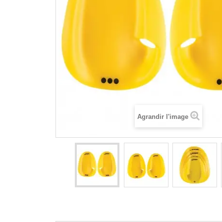
MONO
MUSCU
PALMES
PLAQU
PULL 
TUBAS
Agrandir l'image