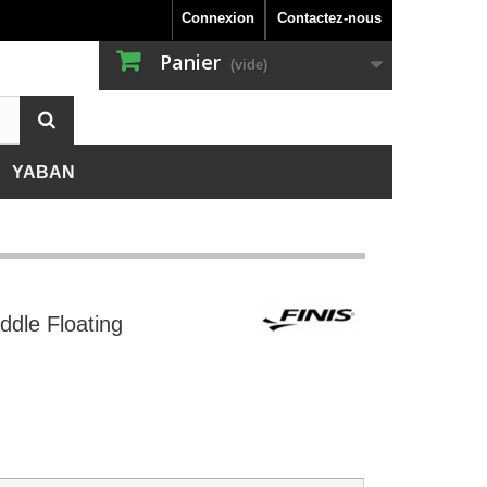
Connexion
Contactez-nous
Panier
(vide)
YABAN
SENTATION DE LA MARQUE XLAB
PRÉSENTATION DE LA MARQUE YABAN
NG, VÉLO
HNOLOGIES
TECHNOLOGIES
ÈMES D'HYDRATATION SOUS SELLE
CHAÎNES 13 VITESSES
ddle Floating
TÈMES D'HYDRATATION SUR PROLONGATION
CHAÎNES 12 VITESSES
CHETTES EXTENSIBLES RUNNING
AGERIE
CHAÎNES 11 VITESSES
E BIDONS ET BIDONS
CHAÎNES 10 VITESSES
s
FLAGE ET RÉPARATION
CHAÎNES 9 VITESSES
ESSOIRES
CHAÎNES 5-6-7-8 VITESSES