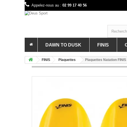
Appelez-nous au :
02 99 17 40 56
DAWN TO DUSK
FINIS
PRÉSENTATION DE LA MARQUE 
PRÉSE
FINIS
Plaquettes
Plaquettes Natation FINIS 
BAGAGERIE GRAVEL & VTT
ACCES
PORTE BIDONS ET BIDON GRAVE
BAGAG
OUTILLAGE GRAVEL & VTT
COMBI
ELECT
LUNET
MAILL
MATÉR