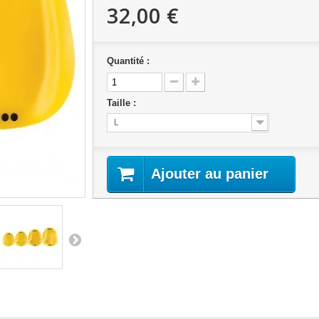
PALMES
32,00 €
LATION / PPG
 / MINI PALMES
Quantité :
ETTES
BUOY / KICKBOARD
Taille :
L
Ajouter au panier